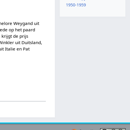
1950-1959
nelore Weygand uit
eede op het paard
rijgt de prijs
inkler uit Duitsland,
t Italie en Pat