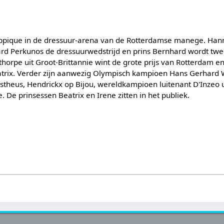
hippique in de dressuur-arena van de Rotterdamse manege. Han
ard Perkunos de dressuurwedstrijd en prins Bernhard wordt tw
rpe uit Groot-Brittannie wint de grote prijs van Rotterdam en k
atrix. Verder zijn aanwezig Olympisch kampioen Hans Gerhard W
theus, Hendrickx op Bijou, wereldkampioen luitenant D'Inzeo ui
. De prinsessen Beatrix en Irene zitten in het publiek.