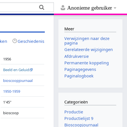
Anonieme gebruiker
Meer
Verwijzingen naar deze
jken
Geschiedenis
pagina
Gerelateerde wijzigingen
Afdrukversie
1956
Permanente koppeling
Paginagegevens
Beeld en Geluid
Paginalogboek
bioscoopjournaal
1950-1959
Categorieën
1'45"
Productie
bioscoop
Productielijst 9
Bioscoopjournaal