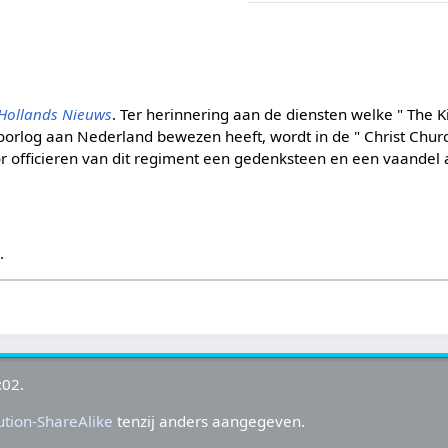
Hollands Nieuws
. Ter herinnering aan de diensten welke " The 
oorlog aan Nederland bewezen heeft, wordt in de " Christ Churc
r officieren van dit regiment een gedenksteen en een vaandel
s
.
:02.
tion-ShareAlike
tenzij anders aangegeven.