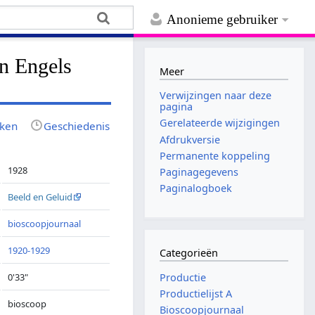
Anonieme gebruiker
en Engels
Meer
Verwijzingen naar deze
pagina
Gerelateerde wijzigingen
jken
Geschiedenis
Afdrukversie
Permanente koppeling
1928
Paginagegevens
Paginalogboek
Beeld en Geluid
bioscoopjournaal
1920-1929
Categorieën
Productie
0'33"
Productielijst A
bioscoop
Bioscoopjournaal