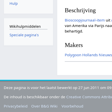
Hulp
Beschrijving
Bioscoopjournaal-item
uit
van Amerika via Parijs na
Wikihulpmiddelen
behartigd.
Speciale pagina's
Makers
Polygoon
Hollands Nieuw
Deze pagina is voor het laatst bewerkt op 27 jun 2011 om 09
De inhoud is beschikbaar onder de
Creative Commons Attribu
Privacybeleid
Over B&G Wiki
Voorbehoud