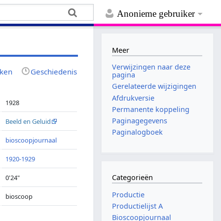
Anonieme gebruiker
Meer
Verwijzingen naar deze
jken
Geschiedenis
pagina
Gerelateerde wijzigingen
Afdrukversie
1928
Permanente koppeling
Paginagegevens
Beeld en Geluid
Paginalogboek
bioscoopjournaal
1920-1929
Categorieën
0'24"
Productie
bioscoop
Productielijst A
Bioscoopjournaal