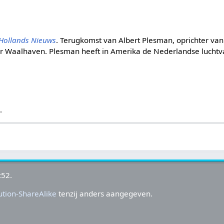
Hollands Nieuws
. Terugkomst van Albert Plesman, oprichter van 
ar Waalhaven. Plesman heeft in Amerika de Nederlandse lucht
s
.
:52.
tion-ShareAlike
tenzij anders aangegeven.