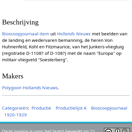
Beschrijving
Bioscoopjournaal-item
uit
Hollands Nieuws
met beelden van
de landing en wedervaren bemanning, de heren Von
Huhnenfeld, Kohl en Fitzmaurice, van het Junkers-vliegtuig
(registratie D-1108? of D-108?) met de naam "Europa" op
militair vliegveld "Soesterberg".
Makers
Polygoon
Hollands Nieuws
.
Categorieën
:
Productie
Productielijst A
Bioscoopjournaal
1920-1929
Deze pagina is voor het laatst bewerkt op 21