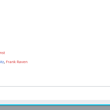
rnst
tz
,
Frank Raven