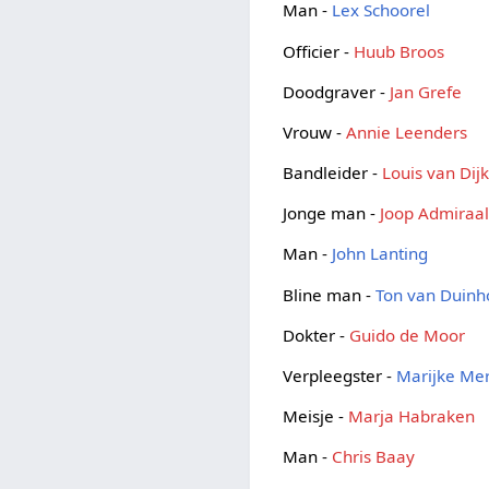
Man -
Lex Schoorel
Officier -
Huub Broos
Doodgraver -
Jan Grefe
Vrouw -
Annie Leenders
Bandleider -
Louis van Dij
Jonge man -
Joop Admiraa
Man -
John Lanting
Bline man -
Ton van Duin
Dokter -
Guido de Moor
Verpleegster -
Marijke Me
Meisje -
Marja Habraken
Man -
Chris Baay