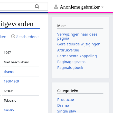
Anonieme gebruiker
uitgevonden
Meer
Verwijzingen naar deze
jken
Geschiedenis
pagina
Gerelateerde wijzigingen
Afdrukversie
1967
Permanente koppeling
Paginagegevens
Niet beschikbaar
Paginalogboek
drama
1960-1969
Categorieën
65'00"
Productie
Televisie
Drama
Gallery
Single play