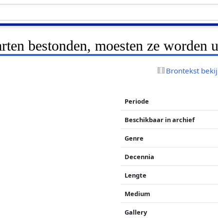
arten bestonden, moesten ze worden 
Brontekst beki
Periode
Beschikbaar in archief
Genre
Decennia
Lengte
Medium
Gallery