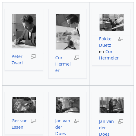
Fokke
Duetz
en
Cor
Peter
Cor
Hermeler
Zwart
Hermel
er
Ger van
Jan van
Jan van
Essen
der
der
Does
Does