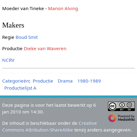
Moeder van Tineke -
Manon Alving
Makers
Regie
Boud Smit
Productie
Dieke van Waveren
NCRV
Categorieën
:
Productie
Drama
1980-1989
Productielijst A
Deze pagina is voor het laatst bewerkt op 6
jan 2010 om 14:30.
De inhoud is beschikbaar onder de
Creative
Commons Attribution-ShareAlike
tenzij anders aangegeven.