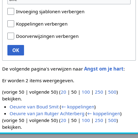
Invoeging sjablonen verbergen
Koppelingen verbergen
Doorverwijzingen verbergen
OK
De volgende pagina's verwijzen naar
Angst om je hart
:
Er worden 2 items weergegeven.
(
vorige 50
|
volgende 50
) (
20
|
50
|
100
|
250
|
500
)
bekijken.
Oeuvre van Boud Smit
(
← koppelingen
)
Oeuvre van Jan Rutger Achterberg
(
← koppelingen
)
(
vorige 50
|
volgende 50
) (
20
|
50
|
100
|
250
|
500
)
bekijken.