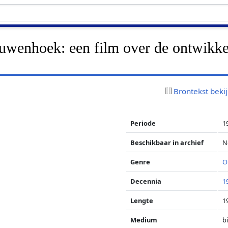
uwenhoek: een film over de ontwikke
Brontekst beki
Periode
1
Beschikbaar in archief
N
Genre
O
Decennia
1
Lengte
1
Medium
b