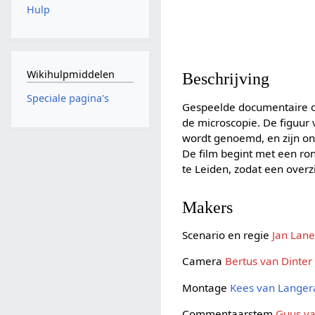
Hulp
Wikihulpmiddelen
Beschrijving
Speciale pagina's
Gespeelde documentaire o
de microscopie. De figuur
wordt genoemd, en zijn on
De film begint met een r
te Leiden, zodat een over
Makers
Scenario en regie
Jan Lan
Camera
Bertus van Dinter
Montage
Kees van Lange
Commentaarstem
Guus va