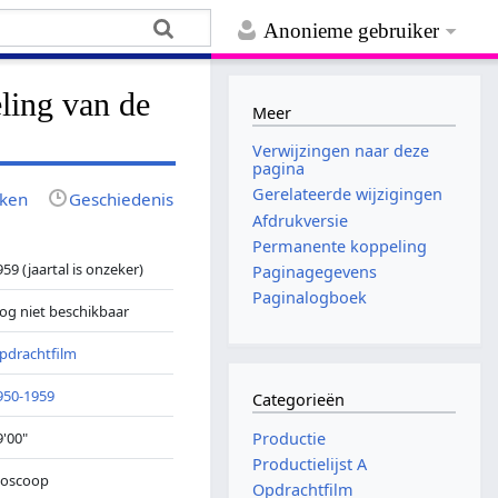
Anonieme gebruiker
ling van de
Meer
Verwijzingen naar deze
pagina
Gerelateerde wijzigingen
jken
Geschiedenis
Afdrukversie
Permanente koppeling
959 (jaartal is onzeker)
Paginagegevens
Paginalogboek
og niet beschikbaar
pdrachtfilm
950-1959
Categorieën
Productie
9'00"
Productielijst A
ioscoop
Opdrachtfilm