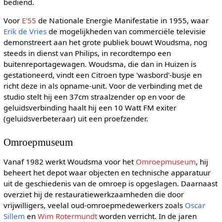
bediend.
Voor
E'55
de Nationale Energie Manifestatie in 1955, waar
Erik de Vries
de mogelijkheden van commerciële televisie
demonstreert aan het grote publiek bouwt Woudsma, nog
steeds in dienst van Philips, in recordtempo een
buitenreportagewagen. Woudsma, die dan in Huizen is
gestationeerd, vindt een Citroen type 'wasbord'-busje en
richt deze in als opname-unit. Voor de verbinding met de
studio stelt hij een 37cm straalzender op en voor de
geluidsverbinding haalt hij een 10 Watt FM exiter
(geluidsverbeteraar) uit een proefzender.
Omroepmuseum
Vanaf 1982 werkt Woudsma voor het
Omroepmuseum
, hij
beheert het depot waar objecten en technische apparatuur
uit de geschiedenis van de omroep is opgeslagen. Daarnaast
overziet hij de restauratiewerkzaamheden die door
vrijwilligers, veelal oud-omroepmedewerkers zoals
Oscar
Sillem
en
Wim Rotermundt
worden verricht. In de jaren