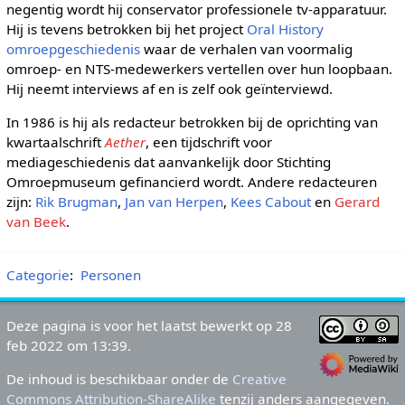
negentig wordt hij conservator professionele tv-apparatuur.
Hij is tevens betrokken bij het project
Oral History
omroepgeschiedenis
waar de verhalen van voormalig
omroep- en NTS-medewerkers vertellen over hun loopbaan.
Hij neemt interviews af en is zelf ook geïnterviewd.
In 1986 is hij als redacteur betrokken bij de oprichting van
kwartaalschrift
Aether
, een tijdschrift voor
mediageschiedenis dat aanvankelijk door Stichting
Omroepmuseum gefinancierd wordt. Andere redacteuren
zijn:
Rik Brugman
,
Jan van Herpen
,
Kees Cabout
en
Gerard
van Beek
.
Categorie
:
Personen
Deze pagina is voor het laatst bewerkt op 28
feb 2022 om 13:39.
De inhoud is beschikbaar onder de
Creative
Commons Attribution-ShareAlike
tenzij anders aangegeven.