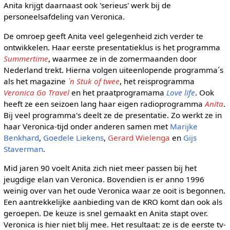
Anita krijgt daarnaast ook 'serieus' werk bij de
personeelsafdeling van Veronica.
De omroep geeft Anita veel gelegenheid zich verder te
ontwikkelen. Haar eerste presentatieklus is het programma
Summertime
, waarmee ze in de zomermaanden door
Nederland trekt. Hierna volgen uiteenlopende programma´s
als het magazine
´n Stuk of twee
, het reisprogramma
Veronica Go Travel
en het praatprogramama
Love life
. Ook
heeft ze een seizoen lang haar eigen radioprogramma
Anita
.
Bij veel programma's deelt ze de presentatie. Zo werkt ze in
haar Veronica-tijd onder anderen samen met
Marijke
Benkhard
,
Goedele Liekens
,
Gerard Wielenga
en
Gijs
Staverman
.
Mid jaren 90 voelt Anita zich niet meer passen bij het
jeugdige elan van Veronica. Bovendien is er anno 1996
weinig over van het oude Veronica waar ze ooit is begonnen.
Een aantrekkelijke aanbieding van de KRO komt dan ook als
geroepen. De keuze is snel gemaakt en Anita stapt over.
Veronica is hier niet blij mee. Het resultaat: ze is de eerste tv-