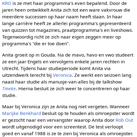
KRO
is ze met haar programma's even bepalend. Door de
jaren heen ontwikkelt Anita zich tot een ware vakvrouw die
meerdere successen op haar naam heeft staan. In haar
lange carrière heeft ze allerlei programma's gepresenteerd
van quizzen tot magazines, praatprogramma's en liveshows.
Tegenwoordig richt ze zich naar eigen zeggen meer op
programma's "die er toe doen".
Anita groeit op in Gouda. Na de mavo, havo en vwo studeert
ze een jaar Engels en vervolgens enkele jaren rechten in
Utrecht. Tijdens haar studieperiode komt Anita via
uitzendwerk terecht bij
Veronica
. Ze werkt een seizoen lang
naast haar studie als manusje-van-alles bij de talkshow
Tineke
. Hierna besluit ze zich weer te concentreren op haar
studie.
Maar bij Veronica zijn ze Anita nog niet vergeten. Wanneer
Marijke Benkhard
besluit op te houden als omroepster wordt
er gezocht naar een vervangster waarop Anita door
Rob Out
wordt uitgenodigd voor een screentest. De test verloopt
goed en vanaf 1988 is ze te zien bij Veronica als omroepster.