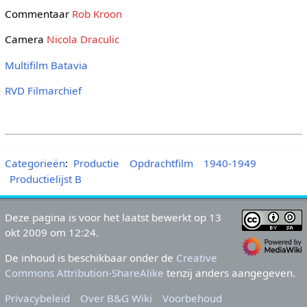
Commentaar
Rob Kroon
Camera
Nicola Draculic
Multifilm Batavia
RVD Filmarchief
Categorieën
:
Productie
Opdrachtfilm
1940-1949
Productielijst B
Deze pagina is voor het laatst bewerkt op 13
okt 2009 om 12:24.
De inhoud is beschikbaar onder de
Creative
Commons Attribution-ShareAlike
tenzij anders aangegeven.
Privacybeleid
Over B&G Wiki
Voorbehoud