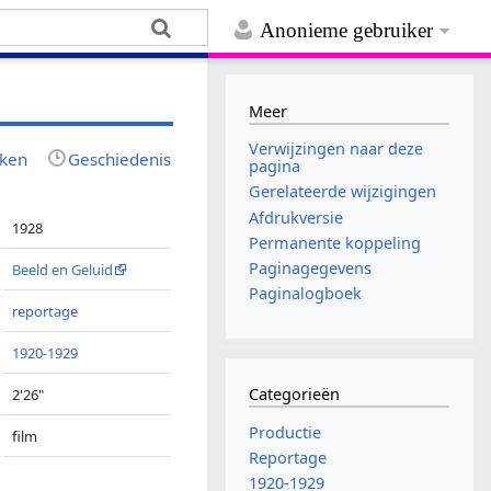
Anonieme gebruiker
Meer
Verwijzingen naar deze
jken
Geschiedenis
pagina
Gerelateerde wijzigingen
Afdrukversie
1928
Permanente koppeling
Paginagegevens
Beeld en Geluid
Paginalogboek
reportage
1920-1929
Categorieën
2'26"
Productie
film
Reportage
1920-1929