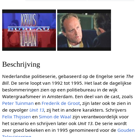
Beschrijving
Nederlandse politieserie, gebaseerd op de Engelse serie
The
Bill
. De serie loopt van 1992 tot 1995. Het laat de dagelijkse
beslommeringen zien op een politiebureau in de wijk
Watergraafsmeer in Amsterdam. Een deel van de cast, zoals
Peter Tuinman
en
Frederik de Groot
, zijn later ook te zien in
de opvolger
Unit 13
, zij het in andere karakters. Schrijvers
Felix Thijssen
en
Simon de Waal
zijn verantwoordelijk voor
het scenario en schrijven later ook
Unit 13
. De serie wordt
zeer goed bekeken en in 1995 genomineerd voor de
Gouden
Televizierring
.