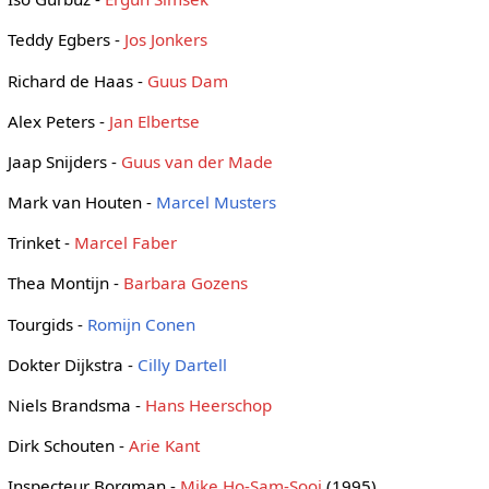
Teddy Egbers -
Jos Jonkers
Richard de Haas -
Guus Dam
Alex Peters -
Jan Elbertse
Jaap Snijders -
Guus van der Made
Mark van Houten -
Marcel Musters
Trinket -
Marcel Faber
Thea Montijn -
Barbara Gozens
Tourgids -
Romijn Conen
Dokter Dijkstra -
Cilly Dartell
Niels Brandsma -
Hans Heerschop
Dirk Schouten -
Arie Kant
Inspecteur Borgman -
Mike Ho-Sam-Sooi
(1995)