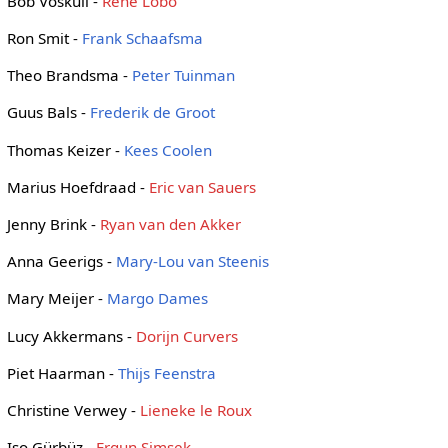
Bob Voskuil -
René Lobo
Ron Smit -
Frank Schaafsma
Theo Brandsma -
Peter Tuinman
Guus Bals -
Frederik de Groot
Thomas Keizer -
Kees Coolen
Marius Hoefdraad -
Eric van Sauers
Jenny Brink -
Ryan van den Akker
Anna Geerigs -
Mary-Lou van Steenis
Mary Meijer -
Margo Dames
Lucy Akkermans -
Dorijn Curvers
Piet Haarman -
Thijs Feenstra
Christine Verwey -
Lieneke le Roux
Iso Gürbüz -
Ergun Simsek