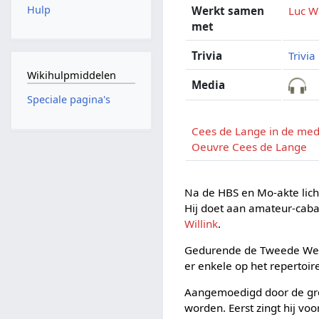
Hulp
Werkt samen
Luc Wi
met
Trivia
Trivia
Wikihulpmiddelen
Media
Speciale pagina's
Cees de Lange in de med
Oeuvre Cees de Lange
Na de HBS en Mo-akte lich
Hij doet aan amateur-cabar
Willink
.
Gedurende de Tweede Wereld
er enkele op het repertoi
Aangemoedigd door de gro
worden. Eerst zingt hij voo