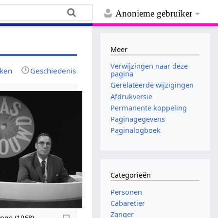
Anonieme gebruiker
Meer
Verwijzingen naar deze
jken
Geschiedenis
pagina
Gerelateerde wijzigingen
Afdrukversie
Permanente koppeling
Paginagegevens
Paginalogboek
Categorieën
Personen
Cabaretier
Zanger
nge (1968)