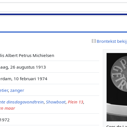
Brontekst beki
is Albert Petrus Michielsen
aag, 26 augustus 1913
rdam, 10 februari 1974
tier
,
zanger
nte dinsdagavondtrein
,
Showboat
,
Plein 13
,
en maar
-1972
Cees de La