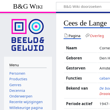
B&G Wiki
Cees de Lange
Pagina
Overleg
Naam
Cornel
Geboren
Den H
Menu
Gestorven
Amste
Personen
Functies
cabare
Producties
Genres
Bekend van
De bo
Decennia
Draai
Onderwerpen
Recente wijzigingen
Periode actief
1947
Willekeurige pagina