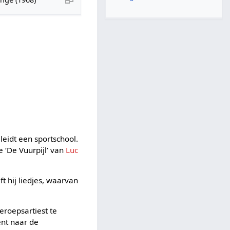
eidt een sportschool.
 ‘De Vuurpijl’ van
Luc
t hij liedjes, waarvan
roepsartiest te
ent naar de