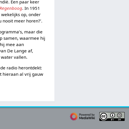
ndië. Een paar keer
 Regenboog
. In 1951
 wekelijks op, onder
 nooit meer horen?’.
rogramma’s, maar die
hap samen, waarmee hij
 hij mee aan
an De Lange af,
water vallen.
r de radio herontdekt:
t hieraan al vrij gauw