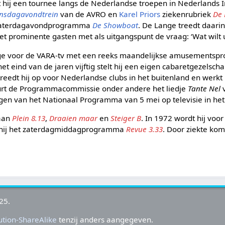
 hij een tournee langs de Nederlandse troepen in Nederlands I
insdagavondtrein
van de AVRO en
Karel Priors
ziekenrubriek
De
t zaterdagavondprogramma
De Showboat
. De Lange treedt daarin
 prominente gasten met als uitgangspunt de vraag: ‘Wat wilt u
ge voor de VARA-tv met een reeks maandelijkse amusementsp
t eind van de jaren vijftig stelt hij een eigen cabaretgezelsc
e treedt hij op voor Nederlandse clubs in het buitenland en werkt
eurt de Programmacommissie onder andere het liedje
Tante Nel
v
en van het Nationaal Programma van 5 mei op televisie in het 
aan
Plein 8.13
,
Draaien maar
en
Steiger B
. In 1972 wordt hij voo
 hij het zaterdagmiddagprogramma
Revue 3.33
. Door ziekte kom
25.
tion-ShareAlike
tenzij anders aangegeven.