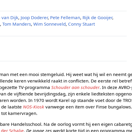
 van Dijk
,
Joop Doderer
,
Pete Felleman
,
Rijk de Gooijer
,
t
,
Tom Manders
,
Wim Sonneveld
,
Conny Stuart
jk man met een mooi stemgeluid. Hij weet wat hij wil en neemt g
lende keren verwikkeld raakt in conflicten. De eerste rel betref
opgezette TV-programma
Schouder aan schouder
. In deze AVRO-
van de vijftiende bevrijdingsdag, zijn enkele liedteksten opge
varen worden. In 1970 wordt Karel op staande voet door de TROS
 de laatste
NOS-Kiosk
vanwege een item over Finse bungalows
s tot kamervragen.
nbare Handelsschool. Na de oorlog vormt hij een eigen cabare
 der Schalie
.
De jonge zes
werkt korte tijd in een programma m