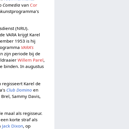
ep
Comedia
van
Cor
leinkunstprogramma's
sdienst (NRU).
de VARA krijgt Karel
ember 1953 is hij
dprogramma
VARA’s
 zijn periode bij de
eldraaier
Willem Parel
,
e binden. In augustus
 regisseert Karel de
ma’s
Club Domino
en
s Brel, Sammy Davis,
e maal als regisseur.
een korte straf als
a
Jack Dixon
, op