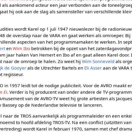
el als aankomend acteur een jaar verbonden aan de toneelgro
r gaat hij ook aan de slag als samensteller van verschillende k
ities wordt Karel op 1 juli 1947 nieuwslezer bij de radionieuw
48 de overstap naar de VARA en gaat werken als omroeper. Bij 
hillende aspecten van het programmamaken te werken. In sept
ert
en
Wim Ibo
betrokken bij de opzet van het zaterdagavon
m jaar haken Van Hemert en Ibo af en gaat alleen Karel door. In
nt naar de omroep te halen. Zo weet hij
Wim Sonneveld
als org
ijk de Gooyer
als de Utrechter Bartels en
Eli Asser
aan de VARA t
t regisseur.
 in 1957 leidt tot de nodige publiciteit. Voor de AVRO maakt en
n Ei
. Verder is hij producent van onder andere de TV-program
 Amusement van de AVRO-TV weet hij grote artiesten als Jacque
y Bassey op de Nederlandse televisie te lanceren.
rel naar de TROS aanvankelijk als programmaleider en een enkel
enoemd to hoofd afdeling TROS-TV. Na een conflict (uitzitten van 
ertreding) wordt Karel in februari 1970, samen met chef dram