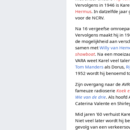
Vervolgens in 1946 is Kar
Hermus
. In datzelfde jaa
voor de NCRV.
Na 16 vergeefse omroepaud
Vervolgens maakt hij in 19
de mogelijkheid aan versc
samen met
Willy van Hem
showboat
. Na een moeizaa
VARA weet Karel veel tale
Tom Manders
als Dorus,
R
1952 wordt hij benoemd to
Zijn overgang naar de AVRO
fameuze radioserie
Koek e
Wie van de drie
. Als hoofd
Caterina Valente en Shirle
Mid jaren '60 verhuist Ka
Niet veel later wordt hij b
gevolg van een verkeersov