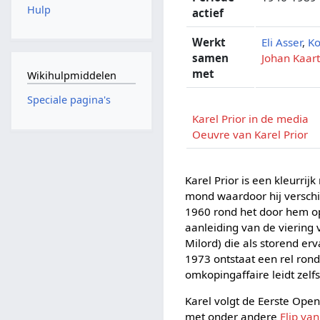
Hulp
actief
Werkt
Eli Asser
,
Ko
samen
Johan Kaar
met
Wikihulpmiddelen
Speciale pagina's
Karel Prior in de media
Oeuvre van Karel Prior
Karel Prior is een kleurri
mond waardoor hij verschil
1960 rond het door hem 
aanleiding van de viering 
Milord) die als storend er
1973 ontstaat een rel rond
omkopingaffaire leidt zelf
Karel volgt de Eerste Ope
met onder andere
Flip van