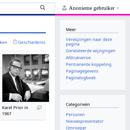
Anonieme gebruiker
Meer
Verwijzingen naar deze
jken
Geschiedenis
pagina
Gerelateerde wijzigingen
Afdrukversie
Permanente koppeling
Paginagegevens
Paginalogboek
Categorieën
Karel Prior in
1967
Personen
Nieuwspresentator
Omroeper