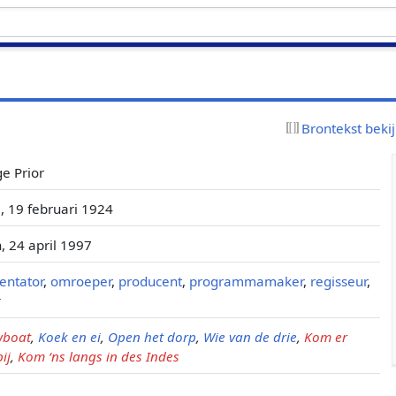
Brontekst beki
e Prior
 19 februari 1924
 24 april 1997
entator
,
omroeper
,
producent
,
programmamaker
,
regisseur
,
r
wboat
,
Koek en ei
,
Open het dorp
,
Wie van de drie
,
Kom er
ij
,
Kom ‘ns langs in des Indes