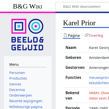
B&G Wiki
Karel Prior
Pagina
Overleg
Naam
Karel Georg
Geboren
Amsterdam,
Menu
Gestorven
Amerongen,
Personen
Functies
nieuwspres
Producties
tekstdichte
Genres
Decennia
Bekend
VARA’s Sho
Onderwerpen
van
maar eens b
Recente wijzigingen
Willekeurige pagina
Periode
1946-1989