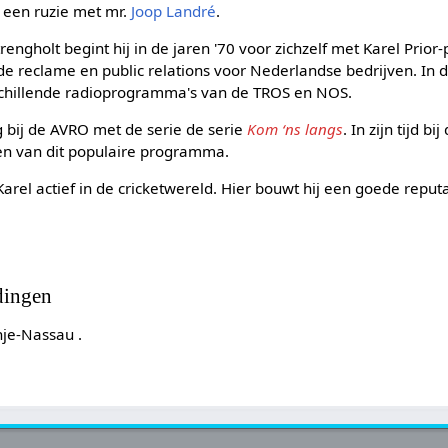
 een ruzie met mr.
Joop Landré
.
rengholt begint hij in de jaren '70 voor zichzelf met Karel Prior-
e reclame en public relations voor Nederlandse bedrijven. In de
schillende radioprogramma's van de TROS en NOS.
g bij de AVRO met de serie de serie
Kom ‘ns langs
. In zijn tijd b
gen van dit populaire programma.
arel actief in de cricketwereld. Hier bouwt hij een goede reputa
dingen
nje-Nassau .