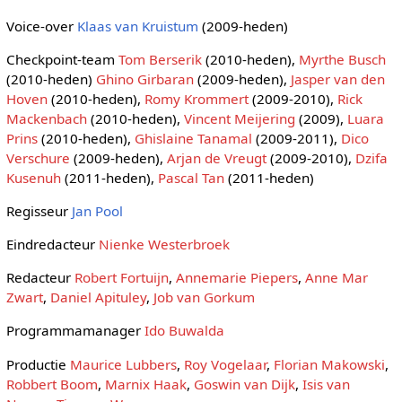
Voice-over
Klaas van Kruistum
(2009-heden)
Checkpoint-team
Tom Berserik
(2010-heden),
Myrthe Busch
(2010-heden)
Ghino Girbaran
(2009-heden),
Jasper van den
Hoven
(2010-heden),
Romy Krommert
(2009-2010),
Rick
Mackenbach
(2010-heden),
Vincent Meijering
(2009),
Luara
Prins
(2010-heden),
Ghislaine Tanamal
(2009-2011),
Dico
Verschure
(2009-heden),
Arjan de Vreugt
(2009-2010),
Dzifa
Kusenuh
(2011-heden),
Pascal Tan
(2011-heden)
Regisseur
Jan Pool
Eindredacteur
Nienke Westerbroek
Redacteur
Robert Fortuijn
,
Annemarie Piepers
,
Anne Mar
Zwart
,
Daniel Apituley
,
Job van Gorkum
Programmamanager
Ido Buwalda
Productie
Maurice Lubbers
,
Roy Vogelaar
,
Florian Makowski
,
Robbert Boom
,
Marnix Haak
,
Goswin van Dijk
,
Isis van