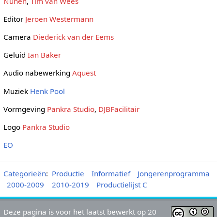
Nunen
,
Tim van Wees
Editor
Jeroen Westermann
Camera
Diederick van der Eems
Geluid
Ian Baker
Audio nabewerking
Aquest
Muziek
Henk Pool
Vormgeving
Pankra Studio
,
DJBFacilitair
Logo
Pankra Studio
EO
Categorieën
:
Productie
Informatief
Jongerenprogramma
2000-2009
2010-2019
Productielijst C
Deze pagina is voor het laatst bewerkt op 20