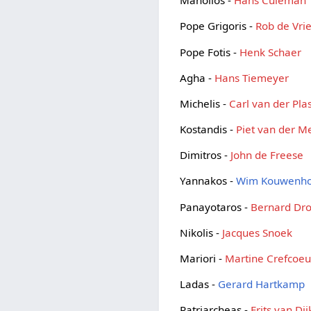
Manolios -
Hans Culeman
Pope Grigoris -
Rob de Vri
Pope Fotis -
Henk Schaer
Agha -
Hans Tiemeyer
Michelis -
Carl van der Pla
Kostandis -
Piet van der M
Dimitros -
John de Freese
Yannakos -
Wim Kouwenh
Panayotaros -
Bernard Dr
Nikolis -
Jacques Snoek
Mariori -
Martine Crefcoeu
Ladas -
Gerard Hartkamp
Patriarcheas -
Frits van Dij