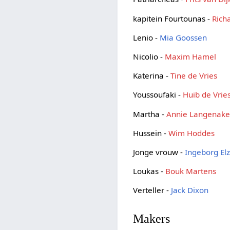
kapitein Fourtounas -
Richa
Lenio -
Mia Goossen
Nicolio -
Maxim Hamel
Katerina -
Tine de Vries
Youssoufaki -
Huib de Vrie
Martha -
Annie Langenak
Hussein -
Wim Hoddes
Jonge vrouw -
Ingeborg Elz
Loukas -
Bouk Martens
Verteller -
Jack Dixon
Makers