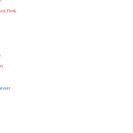
rd Flink
s
en
evier