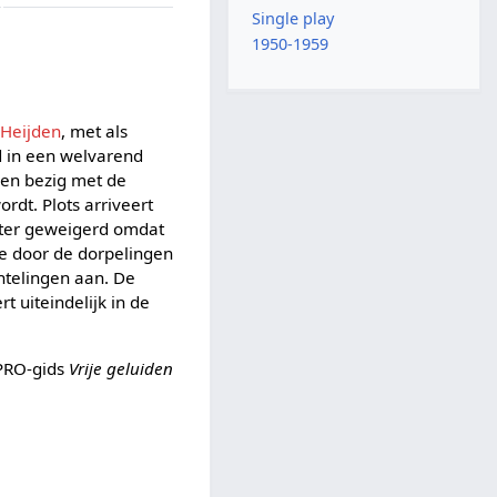
Single play
1950-1959
 Heijden
, met als
jd in een welvarend
gen bezig met de
rdt. Plots arriveert
hter geweigerd omdat
ie door de dorpelingen
chtelingen aan. De
t uiteindelijk in de
PRO-gids
Vrije geluiden