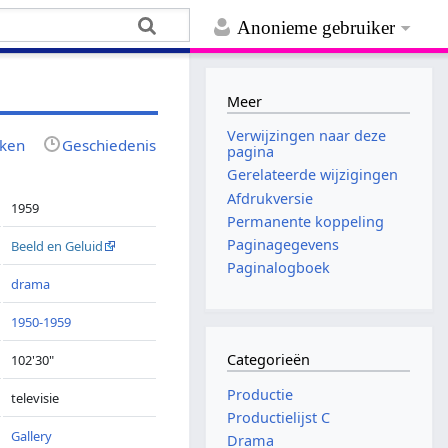
Anonieme gebruiker
Meer
Verwijzingen naar deze
jken
Geschiedenis
pagina
Gerelateerde wijzigingen
Afdrukversie
1959
Permanente koppeling
Paginagegevens
Beeld en Geluid
Paginalogboek
drama
1950-1959
Categorieën
102'30"
Productie
televisie
Productielijst C
Gallery
Drama