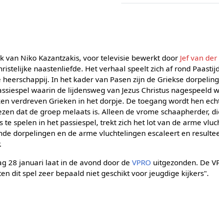
k van Niko Kazantzakis, voor televisie bewerkt door
Jef van der
ristelijke naastenliefde. Het verhaal speelt zich af rond Paasti
 heerschappij. In het kader van Pasen zijn de Griekse dorpelin
siespel waarin de lijdensweg van Jezus Christus nagespeeld wo
ken verdreven Grieken in het dorpje. De toegang wordt hen ec
zen dat de groep melaats is. Alleen de vrome schaapherder, d
s te spelen in het passiespel, trekt zich het lot van de arme vlu
nde dorpelingen en de arme vluchtelingen escaleert en resulteer
.
g 28 januari laat in de avond door de
VPRO
uitgezonden. De V
hten dit spel zeer bepaald niet geschikt voor jeugdige kijkers".