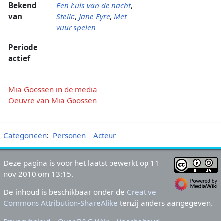
Bekend
Een huis van de nacht
,
van
Stella
,
Jane Eyre
,
Met
vuur spelen
Periode
actief
Mia Goossen in de media
Oeuvre van Mia Goossen
Categorieën
:
Personen
Acteur
Deze pagina is voor het laatst bewerkt op 11
nov 2010 om 13:15.
De inhoud is beschikbaar onder de
Creative
Commons Attribution-ShareAlike
tenzij anders aangegeven.