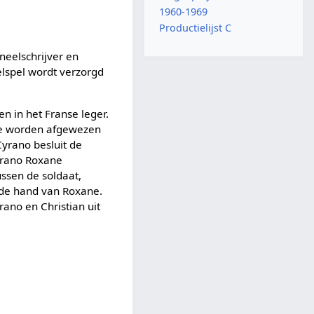
1960-1969
Productielijst C
neelschrijver en
lspel wordt verzorgd
n in het Franse leger.
g te worden afgewezen
Cyrano besluit de
yrano Roxane
ussen de soldaat,
 de hand van Roxane.
ano en Christian uit