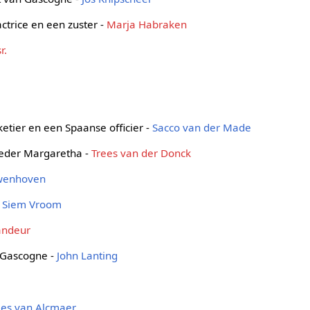
ctrice en een zuster -
Marja Habraken
r.
etier en een Spaanse officier -
Sacco van der Made
oeder Margaretha -
Trees van der Donck
wenhoven
-
Siem Vroom
andeur
 Gascogne -
John Lanting
ies van Alcmaer