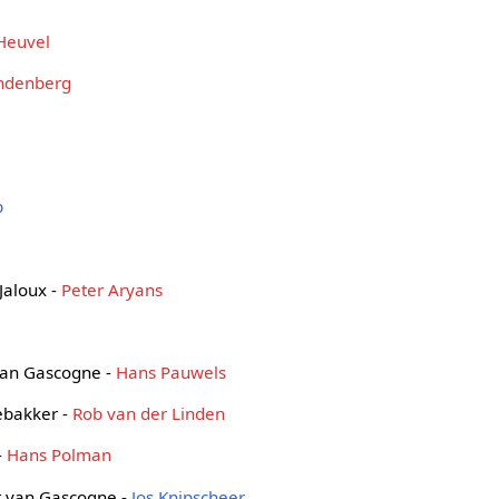
Heuvel
andenberg
p
Jaloux -
Peter Aryans
van Gascogne -
Hans Pauwels
bakker -
Rob van der Linden
-
Hans Polman
t van Gascogne -
Jos Knipscheer