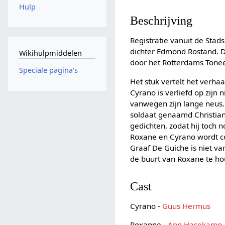
Hulp
Beschrijving
Registratie vanuit de Sta
dichter Edmond Rostand. 
Wikihulpmiddelen
door het Rotterdams Tonee
Speciale pagina's
Het stuk vertelt het verha
Cyrano is verliefd op zijn 
vanwegen zijn lange neus. 
soldaat genaamd Christian
gedichten, zodat hij toch n
Roxane en Cyrano wordt co
Graaf De Guiche is niet v
de buurt van Roxane te h
Cast
Cyrano -
Guus Hermus
Roxanne -
Ann Hasekamp