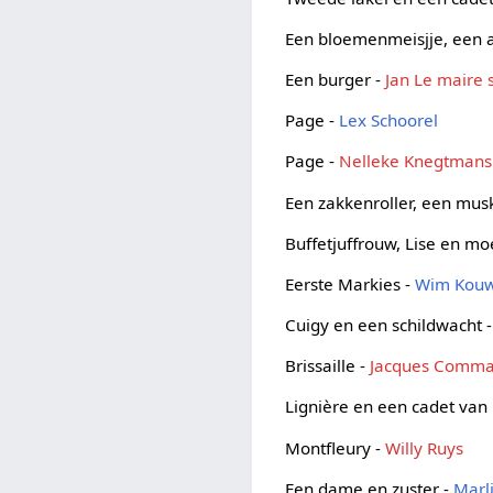
Een bloemenmeisjje, een a
Een burger -
Jan Le maire s
Page -
Lex Schoorel
Page -
Nelleke Knegtmans
Een zakkenroller, een musk
Buffetjuffrouw, Lise en m
Eerste Markies -
Wim Kou
Cuigy en een schildwacht 
Brissaille -
Jacques Comm
Lignière en een cadet van
Montfleury -
Willy Ruys
Een dame en zuster -
Marl