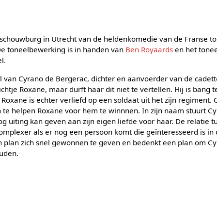
dsschouwburg in Utrecht van de heldenkomedie van de Franse to
De toneelbewerking is in handen van
Ben Royaards
en het tonee
l.
al van Cyrano de Bergerac, dichter en aanvoerder van de cadette
nichtje Roxane, maar durft haar dit niet te vertellen. Hij is ban
Roxane is echter verliefd op een soldaat uit het zijn regiment. 
 te helpen Roxane voor hem te winnnen. In zijn naam stuurt C
og uiting kan geven aan zijn eigen liefde voor haar. De relatie t
mplexer als er nog een persoon komt die geïnteresseerd is in
an plan zich snel gewonnen te geven en bedenkt een plan om Cyr
ouden.