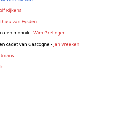
olf Rijkens
thieu van Eysden
 en een monnik -
Wim Grelinger
een cadet van Gascogne -
Jan Vreeken
gtmans
jk