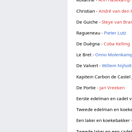
Christian -
André van den 
De Guiche -
Steye van Br
Ragueneau -
Pieter Lutz
De Duègna -
Coba Kelling
Le Bret -
Onno Molenkam
De Valvert -
Willem Nijholt
Kapitein Carbon de Castel 
De Portie -
Jan Vreeken
Eerste edelman en cadet 
Tweede edelman en koeke
Een lakei en koekebakker 
Tweede lakei en een cade