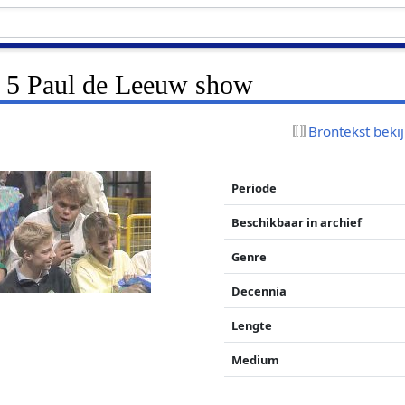
f 5 Paul de Leeuw show
Brontekst beki
Periode
Beschikbaar in archief
Genre
Decennia
Lengte
Medium