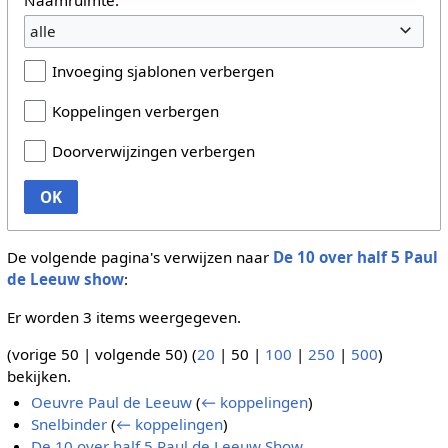
alle
Invoeging sjablonen verbergen
Koppelingen verbergen
Doorverwijzingen verbergen
OK
De volgende pagina's verwijzen naar
De 10 over half 5 Paul
de Leeuw show
:
Er worden 3 items weergegeven.
(
vorige 50
|
volgende 50
) (
20
|
50
|
100
|
250
|
500
)
bekijken.
Oeuvre Paul de Leeuw
(
← koppelingen
)
Snelbinder
(
← koppelingen
)
De 10 over half 5 Paul de Leeuw Show