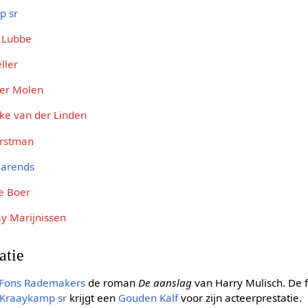
p sr
 Lubbe
ller
der Molen
ke van der Linden
orstman
Barends
e Boer
y Marijnissen
atie
Fons Rademakers
de roman
De aanslag
van Harry Mulisch. De 
 Kraaykamp sr
krijgt een
Gouden Kalf
voor zijn acteerprestatie.