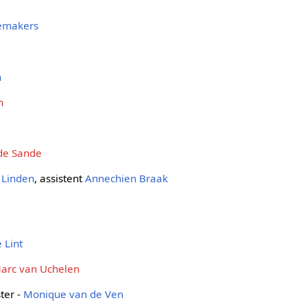
emakers
n
n
de Sande
 Linden
, assistent
Annechien Braak
 Lint
arc van Uchelen
ter -
Monique van de Ven