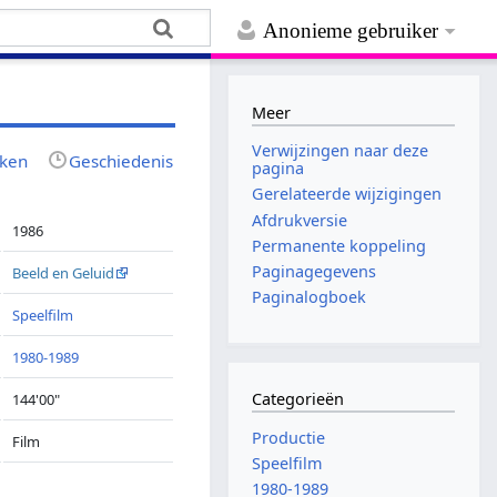
Anonieme gebruiker
Meer
Verwijzingen naar deze
jken
Geschiedenis
pagina
Gerelateerde wijzigingen
Afdrukversie
1986
Permanente koppeling
Paginagegevens
Beeld en Geluid
Paginalogboek
Speelfilm
1980-1989
Categorieën
144'00"
Productie
Film
Speelfilm
1980-1989