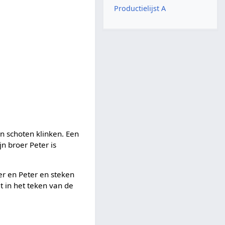
Productielijst A
en schoten klinken. Een
jn broer Peter is
er en Peter en steken
at in het teken van de