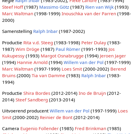
Regie
Ralph Inbar
(1983-2002),
Fieke Landré
(1983-1994)
Steef Hoff
(1987)
Massimo Götz
(1987)
Rien van Wijk
(1993)
Marc Waltman
(1998-1999)
Inouschka van der Parren
(1998-
2000)
Samenstelling
Ralph Inbar
(1987-2002)
Productie
Rita v.d. Steeg
(1983-1998)
Peter Dulay
(1983-
1987)
Wim Dröge
(1987)
Paul Römer
(1991-1993)
Jos
Kukupessy
(1993)
Margot Osnabrugge
(1994)
Jeroen Jager
(1994)
Hannie Arnold
(1994)
Willem van der Pol
(1997-1999)
Marc Waltman
(1997-1999)
Loes Smit
(2000-2002)
Berend
Bruins
(2000)
Tia van Damme
(1983)
Ralph Inbar
(1983-
1994)
Productie
Shira Bordes
(2012-2014)
Ino de Bruijn
(2012-
2014)
Steef Sandberg
(2013-2014)
Uitvoerend producent
Willem van der Pol
(1997-1999)
Loes
Smit
(2000-2002)
Reinier de Bont
(2012-2014)
Camera
Eugenio Follender
(1985)
Fred Brinkman
(1985)