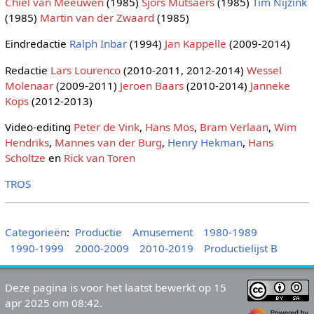
Chiel van Meeuwen
(1985)
Sjors Mutsaers
(1985)
Tim Nijzink
(1985)
Martin van der Zwaard
(1985)
Eindredactie
Ralph Inbar
(1994)
Jan Kappelle
(2009-2014)
Redactie
Lars Lourenco
(2010-2011, 2012-2014)
Wessel
Molenaar
(2009-2011)
Jeroen Baars
(2010-2014)
Janneke
Kops
(2012-2013)
Video-editing
Peter de Vink
,
Hans Mos
,
Bram Verlaan
,
Wim
Hendriks
,
Mannes van der Burg
,
Henry Hekman
,
Hans
Scholtze
en
Rick van Toren
TROS
Categorieën
:
Productie
Amusement
1980-1989
1990-1999
2000-2009
2010-2019
Productielijst B
Deze pagina is voor het laatst bewerkt op 15
apr 2025 om 08:42.