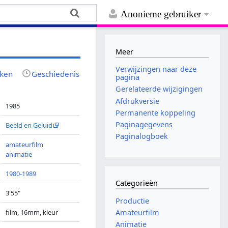
Anonieme gebruiker
Meer
Verwijzingen naar deze
jken
Geschiedenis
pagina
Gerelateerde wijzigingen
Afdrukversie
1985
Permanente koppeling
Paginagegevens
Beeld en Geluid
Paginalogboek
amateurfilm
animatie
1980-1989
Categorieën
3'55"
Productie
film, 16mm, kleur
Amateurfilm
Animatie