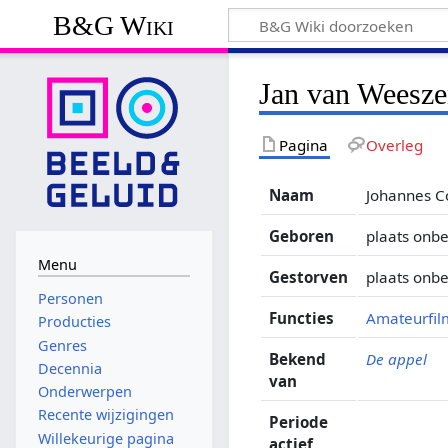
B&G Wiki
Jan van Weesze
Pagina
Overleg
Naam
Johannes C
Geboren
plaats onb
Menu
Gestorven
plaats onbe
Personen
Functies
Amateurfil
Producties
Genres
Bekend
De appel
Decennia
van
Onderwerpen
Recente wijzigingen
Periode
Willekeurige pagina
actief