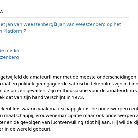
VA
met Jan van Weeszenberg
Jan van Weeszenberg op het
m Platform
 de media
szenberg
ngetwijfeld de amateurfilmer met de meeste onderscheidingen
ociaal en politiek geëngageerde satirische tekenfilms zijn in bi
 de prijzen gevallen. Zijn enthousiasme voor de amateurfilm vi
ek dat van zijn hand verschijnt in 1973.
kenfilms waarin vaak maatschappijkritische onderwerpen cent
n maatschappij, vrouwenemancipatie maar ook onderwerpen al
 en de gevolgen van luchtvervuiling stipt hij aan. Hij wil de 
er in de wereld gebeurt.