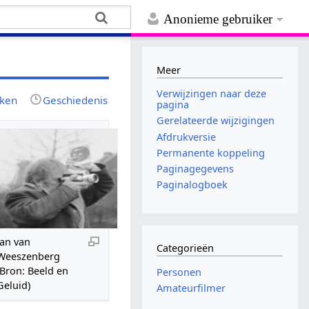
Anonieme gebruiker
Meer
Verwijzingen naar deze
jken
Geschiedenis
pagina
Gerelateerde wijzigingen
Afdrukversie
Permanente koppeling
Paginagegevens
Paginalogboek
Jan van
Categorieën
Weeszenberg
(Bron: Beeld en
Personen
Geluid)
Amateurfilmer