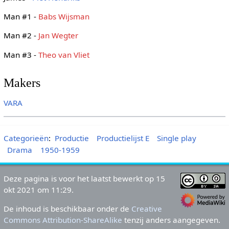
Man #1 -
Babs Wijsman
Man #2 -
Jan Wegter
Man #3 -
Theo van Vliet
Makers
VARA
Categorieën
:
Productie
Productielijst E
Single play
Drama
1950-1959
Deze pagina is voor het laatst bewerkt op 15
okt 2021 om 11:29.
De inhoud is beschikbaar onder de
Creative
Commons Attribution-ShareAlike
tenzij anders aangegeven.