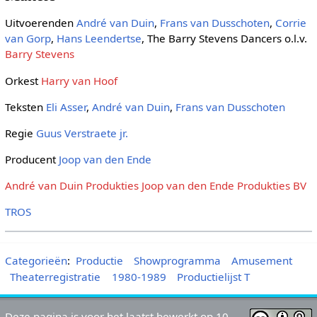
Uitvoerenden
André van Duin
,
Frans van Dusschoten
,
Corrie
van Gorp
,
Hans Leendertse
, The Barry Stevens Dancers o.l.v.
Barry Stevens
Orkest
Harry van Hoof
Teksten
Eli Asser
,
André van Duin
,
Frans van Dusschoten
Regie
Guus Verstraete jr.
Producent
Joop van den Ende
André van Duin Produkties
Joop van den Ende Produkties BV
TROS
Categorieën
:
Productie
Showprogramma
Amusement
Theaterregistratie
1980-1989
Productielijst T
Deze pagina is voor het laatst bewerkt op 10