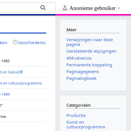
Anonieme gebruiker
Meer
Verwijzingen naar deze
jken
Geschiedenis
pagina
Gerelateerde wijzigingen
Afdrukversie
-1985
Permanente koppeling
Paginagegevens
d en Geluid
Paginalogboek
st en cultuurprogramma
-1989
Categorieën
0"
Productie
isie
Kunst en
cultuurprogramma