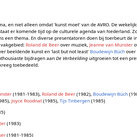
, en niet alleen omdat 'kunst moet' van de AVRO. De wekelijk
at staat er komende tijd op de culturele agenda van Nederland.
s een thema. En diverse presentatoren doen bij toerbeurt de in
r vakgebied:
Roland de Beer
over muziek,
Jeanne van Munster
o
er beeldende kunst en 'last but not least'
Boudewijn Büch
over 
enthousiaste bijdragen aan
De Verbeelding
uitgroeien tot een pre
reeg toebedeeld.
nster
(1981-1983),
Roland de Beer
(1982),
Boudewijn Büch
(19
985),
Joyce Roodnat
(1985),
Tijs Tinbergen
(1985)
85)
ter
(1983)
ser
(1981-1985)