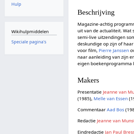
Hulp
Beschrijving
Magazine-achtig programma
uit van de actualiteit. W
Wikihulpmiddelen
semi-live uitzendingen som
Speciale pagina's
deskundige op zijn of haa
voor film,
Pierre Janssen
ov
naar aanleiding van zijn 
eigen boekenprogramma k
Makers
Presentatie
Jeanne van Mu
(1985),
Melle van Essen
(1
Commentaar
Aad Bos
(19
Redactie
Jeanne van Muns
Eindredactie
Jan Paul Bres