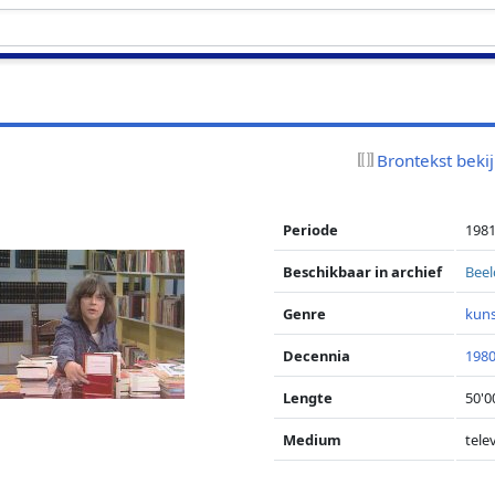
Brontekst beki
Periode
1981
Beschikbaar in archief
Beel
Genre
kun
Decennia
1980
Lengte
50'0
Medium
telev