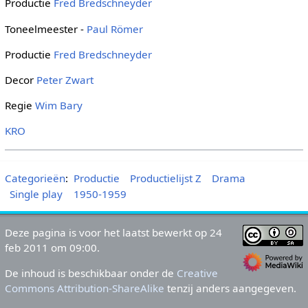
Productie
Fred Bredschneyder
Toneelmeester -
Paul Römer
Productie
Fred Bredschneyder
Decor
Peter Zwart
Regie
Wim Bary
KRO
Categorieën
:
Productie
Productielijst Z
Drama
Single play
1950-1959
Deze pagina is voor het laatst bewerkt op 24
feb 2011 om 09:00.
De inhoud is beschikbaar onder de
Creative
Commons Attribution-ShareAlike
tenzij anders aangegeven.