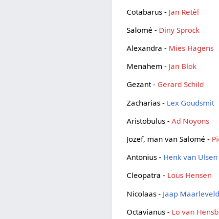
Cotabarus -
Jan Retèl
Salomé -
Diny Sprock
Alexandra -
Mies Hagens
Menahem -
Jan Blok
Gezant -
Gerard Schild
Zacharias -
Lex Goudsmit
Aristobulus -
Ad Noyons
Jozef, man van Salomé -
P
Antonius -
Henk van Ulsen
Cleopatra -
Lous Hensen
Nicolaas -
Jaap Maarlevel
Octavianus -
Lo van Hens