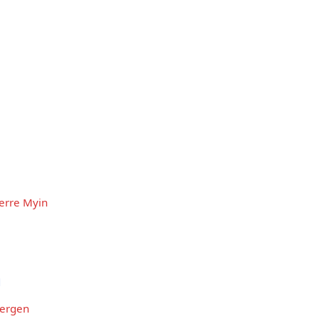
ierre Myin
d
bergen