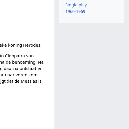
Single play
1960-1969
nieke koning Herodes.
in Cleopatra van
rt na de benoeming. Na
ng daarna ontstaat er
aar naar voren komt.
gt dat de Messias is