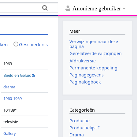
Anonieme gebruiker
Meer
Verwijzingen naar deze
jken
Geschiedenis
pagina
Gerelateerde wijzigingen
Afdrukversie
1963
Permanente koppeling
Paginagegevens
Beeld en Geluid
Paginalogboek
drama
1960-1969
Categorieën
104'39"
Productie
televisie
Productielijst I
Gallery
Drama