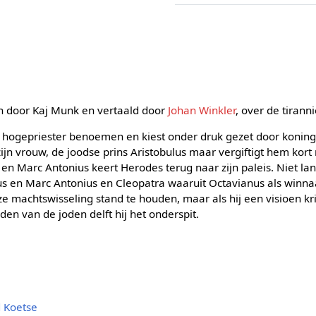
n door Kaj Munk en vertaald door
Johan Winkler
, over de tiran
hogepriester benoemen en kiest onder druk gezet door koning
ijn vrouw, de joodse prins Aristobulus maar vergiftigt hem ko
n Marc Antonius keert Herodes terug naar zijn paleis. Niet la
nus en Marc Antonius en Cleopatra waaruit Octavianus als winn
machtswisseling stand te houden, maar als hij een visioen krij
en van de joden delft hij het onderspit.
d Koetse