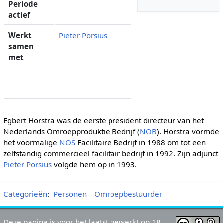
Periode
actief
Werkt
Pieter Porsius
samen
met
Egbert Horstra was de eerste president directeur van het
Nederlands Omroepproduktie Bedrijf (
NOB
). Horstra vormde
het voormalige
NOS
Facilitaire Bedrijf in 1988 om tot een
zelfstandig commercieel facilitair bedrijf in 1992. Zijn adjunct
Pieter Porsius
volgde hem op in 1993.
Categorieën
:
Personen
Omroepbestuurder
Deze pagina is voor het laatst bewerkt op 18