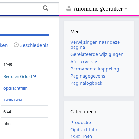
Anonieme gebruiker
Meer
Verwijzingen naar deze
jken
Geschiedenis
pagina
Gerelateerde wijzigingen
Afdrukversie
1945
Permanente koppeling
Paginagegevens
Beeld en Geluid
Paginalogboek
opdrachtfilm
1940-1949
Categorieën
6'44"
Productie
film
Opdrachtfilm
1940-1949