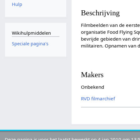
Hulp
Beschrijving
Filmbeelden van de eerste
organisatie Food Flying S
Wikihulpmiddelen
bevrijde gebieden van dr
Speciale pagina's
militairen. Opnamen van de
Makers
Onbekend
RVD filmarchief
Deze pagina is voor het laatst bewerkt op 4 jan 2010 om 13: