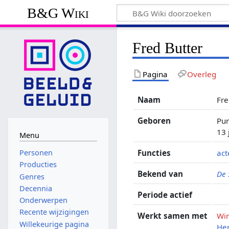
B&G Wiki
Fred Butter
Pagina
Overleg
Naam
Fre
Geboren
Pu
13 
Menu
Functies
act
Personen
Producties
Bekend van
De
Genres
Decennia
Periode actief
Onderwerpen
Recente wijzigingen
Werkt samen met
Wim
Willekeurige pagina
He