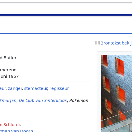
Brontekst beki
d Butter
rmerend,
juni 1957
eur
,
zanger
,
stemacteur
,
regisseur
 Smurfen
,
De Club van Sinterklaas
,
Pokémon
 Schluter
,
rman van Doorn