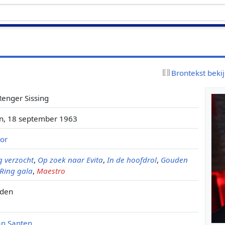
Brontekst beki
Renger Sissing
n, 18 september 1963
tor
 verzocht
,
Op zoek naar Evita
,
In de hoofdrol
,
Gouden
 Ring gala
,
Maestro
eden
an Santen