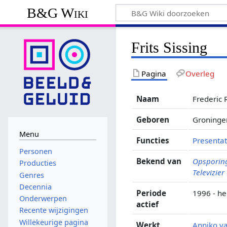
B&G Wiki
Frits Sissing
Pagina
Overleg
Naam
Frederic 
Geboren
Groninge
Menu
Functies
Presenta
Personen
Bekend van
Opsporing
Producties
Televizier
Genres
Decennia
Periode
1996 - h
Onderwerpen
actief
Recente wijzigingen
Willekeurige pagina
Werkt
Anniko v