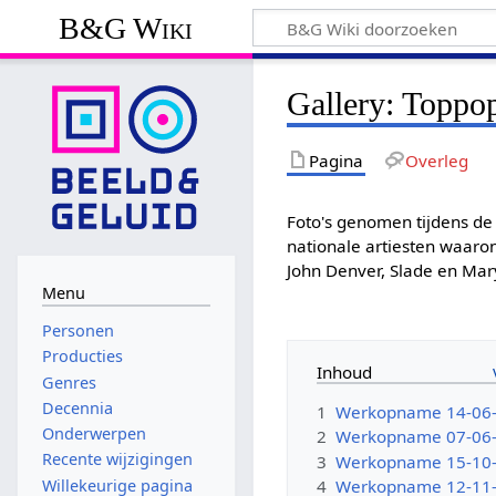
B&G Wiki
Gallery: Toppo
Pagina
Overleg
Foto's genomen tijdens d
nationale artiesten waaron
John Denver, Slade en Mar
Menu
Personen
Producties
Inhoud
Genres
Decennia
1
Werkopname 14-06
Onderwerpen
2
Werkopname 07-06
Recente wijzigingen
3
Werkopname 15-10
Willekeurige pagina
4
Werkopname 12-11