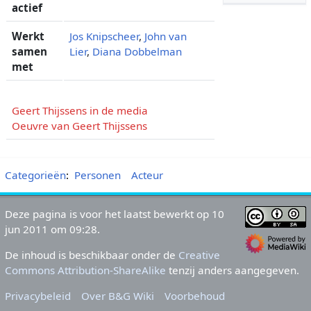
actief
Werkt
Jos Knipscheer
,
John van
samen
Lier
,
Diana Dobbelman
met
Geert Thijssens in de media
Oeuvre van Geert Thijssens
Categorieën
:
Personen
Acteur
Deze pagina is voor het laatst bewerkt op 10
jun 2011 om 09:28.
De inhoud is beschikbaar onder de
Creative
Commons Attribution-ShareAlike
tenzij anders aangegeven.
Privacybeleid
Over B&G Wiki
Voorbehoud