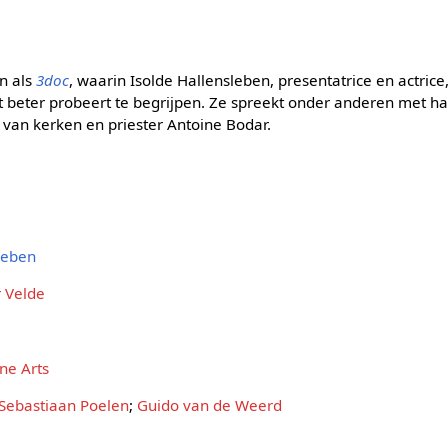
n als
3doc
, waarin Isolde Hallensleben, presentatrice en actric
het beter probeert te begrijpen. Ze spreekt onder anderen met h
 van kerken en priester Antoine Bodar.
leben
r Velde
ne Arts
Sebastiaan Poelen
;
Guido van de Weerd