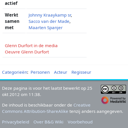
actief
Werkt
Johnny Kraaykamp sr
,
samen
Sacco van der Made
,
met
Maarten Spanjer
Glenn Durfort in de media
Oeuvre Glenn Durfort
Categorieën
:
Personen
Acteur
Regisseur
Deze pagina is voor het laatst bewerkt op 25
okt 2012 om 11:38.
De inhoud is beschikbaar onder de
Creative
Commons Attribution-ShareAlike
tenzij anders aangegeven.
Privacybeleid
Over B&G Wiki
Voorbehoud