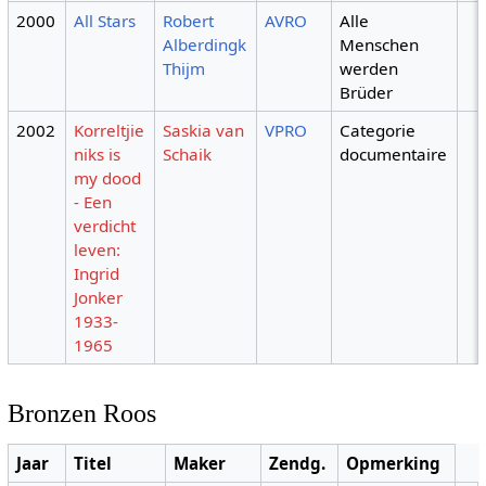
2000
All Stars
Robert
AVRO
Alle
Alberdingk
Menschen
Thijm
werden
Brüder
2002
Korreltjie
Saskia van
VPRO
Categorie
niks is
Schaik
documentaire
my dood
- Een
verdicht
leven:
Ingrid
Jonker
1933-
1965
Bronzen Roos
Jaar
Titel
Maker
Zendg.
Opmerking