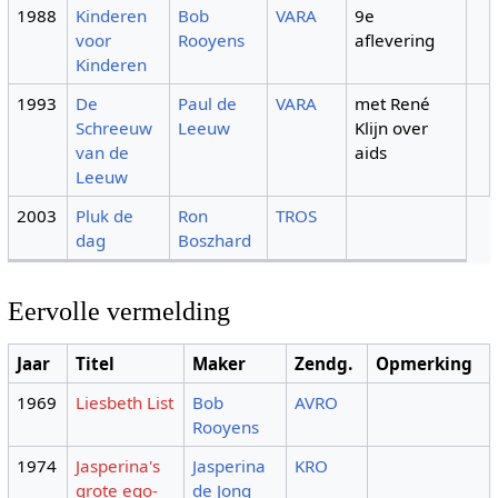
1988
Kinderen
Bob
VARA
9e
voor
Rooyens
aflevering
Kinderen
1993
De
Paul de
VARA
met René
Schreeuw
Leeuw
Klijn over
van de
aids
Leeuw
2003
Pluk de
Ron
TROS
dag
Boszhard
Eervolle vermelding
Jaar
Titel
Maker
Zendg.
Opmerking
1969
Liesbeth List
Bob
AVRO
Rooyens
1974
Jasperina's
Jasperina
KRO
grote ego-
de Jong