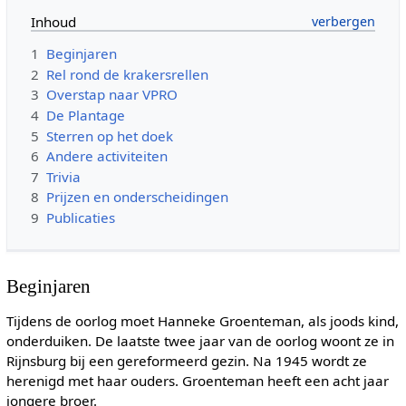
Inhoud
1
Beginjaren
2
Rel rond de krakersrellen
3
Overstap naar VPRO
4
De Plantage
5
Sterren op het doek
6
Andere activiteiten
7
Trivia
8
Prijzen en onderscheidingen
9
Publicaties
Beginjaren
Tijdens de oorlog moet Hanneke Groenteman, als joods kind,
onderduiken. De laatste twee jaar van de oorlog woont ze in
Rijnsburg bij een gereformeerd gezin. Na 1945 wordt ze
herenigd met haar ouders. Groenteman heeft een acht jaar
jongere broer.