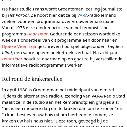
Na haar studie Frans wordt Groenteman leerling-journaliste
bij
Het Parool
. Ze hoort hier dat ze bij
VARA
-radio iemand
zoeken voor een programma over vrouwenemancipatie.
Vanaf 1975 is ze eindredactrice van het feministische
programma
Hoor Haar
. Gedurende een seizoen wordt elke
week als onderdeel van dit programma een door haar en
Djoeke Veeninga
geschreven hoorspel uitgezonden:
Liefde is
blind
, een satire op een boeketreeksverhaal. Na acht jaar
Hoor Haar
houdt ze daarmee op en gaat ze bij verschillende
informatieve radioprogramma’s werken.
Rel rond de krakersrellen
In april 1980 is Groenteman het middelpunt van een rel.
Tijdens de alternatieve radio-uitzending van VARA/Radio Stad
maakt ze in de studio aan het Rembrandtplein grapjes als:
“het is een mooiere dag om te kraken dan om te kronen” en
“u kunt best even uw huis uit om hierheen te komen, ze
kraken uw huis heus niet.” Deze toon, gevoegd bij de
algehele verontwaardiging bij publiek en pers over de rellen