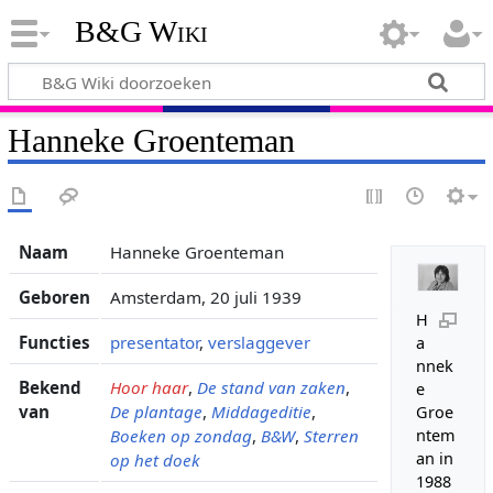
B&G Wiki
Hanneke Groenteman
Naam
Hanneke Groenteman
Geboren
Amsterdam, 20 juli 1939
H
Functies
presentator
,
verslaggever
a
nnek
Bekend
Hoor haar
,
De stand van zaken
,
e
van
De plantage
,
Middageditie
,
Groe
Boeken op zondag
,
B&W
,
Sterren
ntem
an in
op het doek
1988