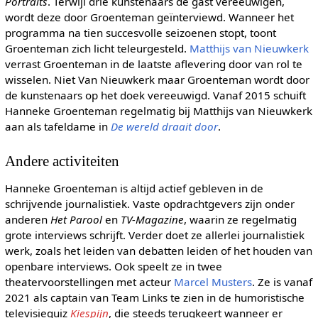
Portraits
. Terwijl drie kunstenaars de gast vereeuwigen,
wordt deze door Groenteman geïnterviewd. Wanneer het
programma na tien succesvolle seizoenen stopt, toont
Groenteman zich licht teleurgesteld.
Matthijs van Nieuwkerk
verrast Groenteman in de laatste aflevering door van rol te
wisselen. Niet Van Nieuwkerk maar Groenteman wordt door
de kunstenaars op het doek vereeuwigd. Vanaf 2015 schuift
Hanneke Groenteman regelmatig bij Matthijs van Nieuwkerk
aan als tafeldame in
De wereld draait door
.
Andere activiteiten
Hanneke Groenteman is altijd actief gebleven in de
schrijvende journalistiek. Vaste opdrachtgevers zijn onder
anderen
Het Parool
en
TV-Magazine
, waarin ze regelmatig
grote interviews schrijft. Verder doet ze allerlei journalistiek
werk, zoals het leiden van debatten leiden of het houden van
openbare interviews. Ook speelt ze in twee
theatervoorstellingen met acteur
Marcel Musters
. Ze is vanaf
2021 als captain van Team Links te zien in de humoristische
televisiequiz
Kiespijn
, die steeds terugkeert wanneer er