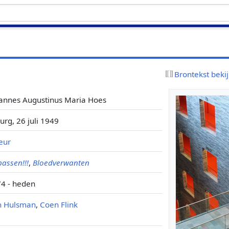
Brontekst beki
annes Augustinus Maria Hoes
burg, 26 juli 1949
eur
assen!!!
,
Bloedverwanten
4 - heden
n Hulsman
,
Coen Flink