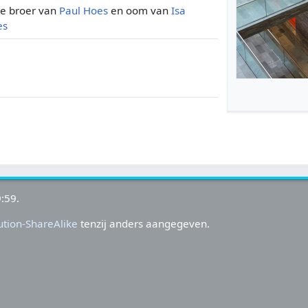
de broer van
Paul Hoes
en oom van
Isa
es
:59.
tion-ShareAlike
tenzij anders aangegeven.