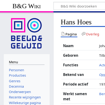
B&G Wiki
Hans Hoes
Pagina
Overleg
Naam
Joh
Geboren
Til
Menu
Functies
Act
Personen
Bekend van
Opp
Producties
Genres
Periode actief
197
Decennia
Onderwerpen
Werkt samen
Be
Recente wijzigingen
met
Willekeurige pagina