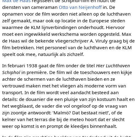
Max de Haas
regisseert de Schiphol-film en huurt de
diensten van cameraman
Otto van Neijenhoff
in. De
opnamen voor de film worden niet alleen op de luchthaven
zelf gemaakt, maar ook op locatie in de Europese steden
waarmee de KLM lijnverbindingen onderhoudt. Hiervoor
moet een ingewikkeld werkschema worden opgesteld. Max
de Haas wil de bekende vliegerschrijver A. Viruly graag bij de
film betrekken. Het personeel van de luchthaven en de KLM
speelt ook mee, natuurlijk als zichzelf.
In februari 1938 gaat de film onder de titel
Hier Luchthaven
Schiphol
in première. De film wil de toeschouwers een kijkje
achter de schermen van de luchthaven bieden en ze
vertrouwd maken met het vliegen als moderne vorm van
transport. In de film wordt veel aandacht besteed aan
details: de douanier die een pluisje van zijn kostuum haalt en
het wegblaast, de vader die vol ongeloof op de vraag van
zijn zoontje antwoordt: ‘Malmö? Dat bestaat niet!’, of de
kelner van het terras die bij de meteo hoort dat er slecht
weer op komst is en prompt de kleedjes binnenhaalt.