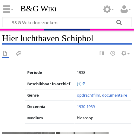
B&G Wiki
Hier luchthaven Schiphol
Periode
1938
Beschikbaar in archief
[1]
Genre
opdrachtfilm
,
documentaire
Decennia
1930-1939
Medium
bioscoop