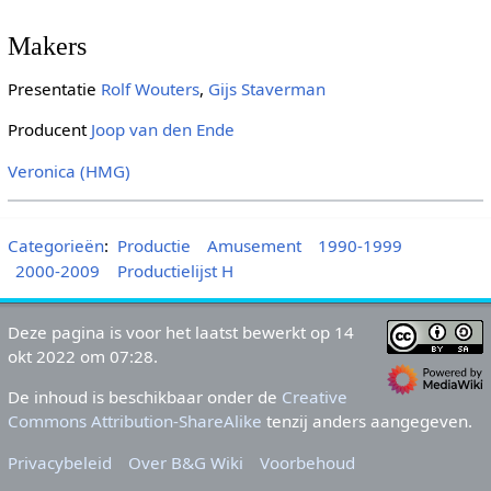
Makers
Presentatie
Rolf Wouters
,
Gijs Staverman
Producent
Joop van den Ende
Veronica (HMG)
Categorieën
:
Productie
Amusement
1990-1999
2000-2009
Productielijst H
Deze pagina is voor het laatst bewerkt op 14
okt 2022 om 07:28.
De inhoud is beschikbaar onder de
Creative
Commons Attribution-ShareAlike
tenzij anders aangegeven.
Privacybeleid
Over B&G Wiki
Voorbehoud