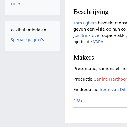
Hulp
Beschrijving
Tom Egbers
bezoekt mense
geven een visie op hun col
Wikihulpmiddelen
Jos Brink over
oppervlakki
Speciale pagina's
tijd bij de
VARA
.
Makers
Presentatie, samenstellin
Productie
Carline Harthoo
Eindredactie
Ireen van Di
NOS