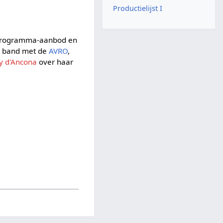
Productielijst I
t programma-aanbod en
n band met de
AVRO
,
y d'Ancona
over haar