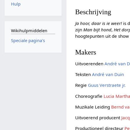
Hulp
Beschrijving
Ja hoor, daar is ie weer!
is 
zijn
Man bijt hond
,
Het dor
Wikihulpmiddelen
hoogtepunten uit de show z
Speciale pagina's
Makers
Uitvoerenden
André van D
Teksten
André van Duin
Regie
Guus Verstraete jr.
Choreografie
Lucia Marth
Muzikale Leiding
Bernd va
Uitvoerend producent
Jac
Productioneel directeur
Pe