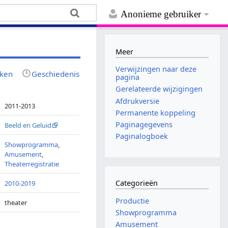
Anonieme gebruiker
Meer
Verwijzingen naar deze
jken
Geschiedenis
pagina
Gerelateerde wijzigingen
Afdrukversie
2011-2013
Permanente koppeling
Paginagegevens
Beeld en Geluid
Paginalogboek
Showprogramma
,
Amusement
,
Theaterregistratie
Categorieën
2010-2019
Productie
theater
Showprogramma
Amusement