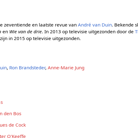
de zeventiende en laatste revue van
André van Duin
. Bekende s
p
en
Wie van de drie
. In 2013 op televisie uitgezonden door de
T
ijn in 2015 op televisie uitgezonden.
uin
,
Ron Brandsteder
,
Anne-Marie Jung
as
n den Bos
ques de Cock
ter O'Keeffe