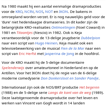
Na 1980 maakt hij een aantal eenmalige dramaproducties
voor de
KRO
,
NCRV
,
NOS
,
NOT
en
IKON
. De bakens in
omroepland worden verzet. Er is nog nauwelijks geld voor de
‘dure’ niet hedendaagse dramaseries. In dit kader zijn de
belangrijkste KRO-realisaties
Ontmoetingen
(Noel Coward) in
1981 en
Titaantjes
(Nescio) in 1982. Ook is Keja
verantwoordelijk voor de 13-delige jeugdserie
Dubbelpion
naar een script van
Hugo Heinen
. Keja maakt ook een
televisiebewerking van de musical
Fien de la Mar
naar een
script van
Eric Herfst
met
Jasperina de Jong
in de hoofdrol.
Voor de KRO maakt hij de 5-delige documentaire
Spelenderwijs
over amateurtoneel in Nederland en op de
Antillen. Voor het IKON doet hij de regie van de 6-delige
moderne comedyserie
Don Donkersloot en Sander Pandje
.
Internationaal zijn ook de NOS/BRT productie
Het begeren
(1988) en de 5-delige serie
Langs de kant van de weg
(1989).
Deze laatstgenoemde dramaproductie over het leven en
werken van Vincent van Gogh wordt in 14 landen