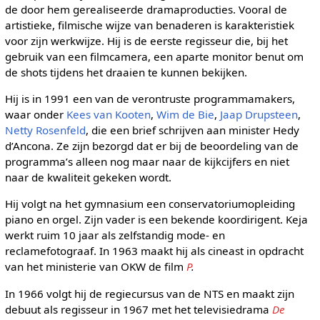
de door hem gerealiseerde dramaproducties. Vooral de
artistieke, filmische wijze van benaderen is karakteristiek
voor zijn werkwijze. Hij is de eerste regisseur die, bij het
gebruik van een filmcamera, een aparte monitor benut om
de shots tijdens het draaien te kunnen bekijken.
Hij is in 1991 een van de verontruste programmamakers,
waar onder
Kees van Kooten
,
Wim de Bie
,
Jaap Drupsteen
,
Netty Rosenfeld
, die een brief schrijven aan minister Hedy
d’Ancona. Ze zijn bezorgd dat er bij de beoordeling van de
programma’s alleen nog maar naar de kijkcijfers en niet
naar de kwaliteit gekeken wordt.
Hij volgt na het gymnasium een conservatoriumopleiding
piano en orgel. Zijn vader is een bekende koordirigent. Keja
werkt ruim 10 jaar als zelfstandig mode- en
reclamefotograaf. In 1963 maakt hij als cineast in opdracht
van het ministerie van OKW de film
P
.
In 1966 volgt hij de regiecursus van de NTS en maakt zijn
debuut als regisseur in 1967 met het televisiedrama
De