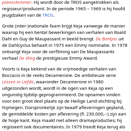
pianostemmer
. Hij wordt door de TROS aangetrokken als
regisseur/producent. In de periode 1965 – 1969 is hij hoofd
jeugdzaken van de
TROS
.
Grote (inter-)nationale faam krijgt Keja vanwege de manier
waarop hij een tiental bewerkingen van verhalen van Roald
Dahl en Guy de Maupassant in beeld brengt.
De Bontjas
uit
de Dahlcyclus behaalt in 1975 een Emmy nominatie. In 1978
ontvangt Keja voor de verfilming van De Maupassants
verhaal
De Vlieg
de prestigieuze Emmy Award.
Voorts is Keja bekend van de vrijmoedige verhalen van
Boccacio in de reeks Decamerone. De ambitieuze serie
Lessen in Liefde
, waaronder Decamerone in 1980
uitgezonden wordt, wordt in de ogen van Keja op een
ongunstig tijdstip geprogrammeerd. De opnamen vinden
voor een groot deel plaats op de Heilige Land-stichting bij
Nijmegen. Oorspronkelijk zijn twaalf afleveringen gepland,
de gemiddelde kosten per aflevering (fl. 230.000,--) zijn aan
de hoge kant. Keja maakt niet alleen dramaproducties; hij
regisseert ook documentaires. In 1979 treedt Keja terug als