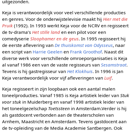
uitgezonden.
Keja is verantwoordelijk voor veel verschillende producties
en genres. Voor de onderwijstelevisie maakt hij
Hier met die
Pruik
(1992). In 1993 werkt Keja voor de NCRV en regisseert
de tv-drama’s
Het stille land
en een pilot voor een
comedyserie
Sloophamer en de geus
. In 1995 regisseert hij
de eerste aflevering van
De thuiskomst van Odysseus
, naar
een script van
Harrie Geelen
en
Frank Groothof
. Naast dit
diverse werk voor verschillende omroeporganisaties is Keja
al vanaf 1986 een van de vaste regisseurs van
Sesamstraat
.
Tevens is hij gastregisseur van
Het Klokhuis
. In 1996 is Jan
Keja verantwoordelijk voor vijf afleveringen van
Luif
.
Keja regisseert in zijn loopbaan ook een aantal malen
toneelproducties. Vanaf 1985 is Keja artistiek leider van
Stuk
voor stuk
in Muiderberg en vanaf 1998 artistiek leider van
het toneelgezelschap
Toetssteen
in Amsterdam.Verder is hij
als gastdocent verbonden aan de theaterscholen van
Arnhem, Maastricht en Amsterdam. Tevens gastdocent aan
de tv-opleiding van de Media Academie Santbergen. Ook