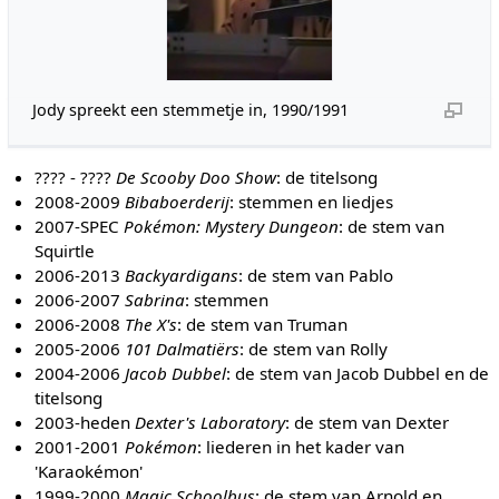
Jody spreekt een stemmetje in, 1990/1991
???? - ????
De Scooby Doo Show
: de titelsong
2008-2009
Bibaboerderij
: stemmen en liedjes
2007-SPEC
Pokémon: Mystery Dungeon
: de stem van
Squirtle
2006-2013
Backyardigans
: de stem van Pablo
2006-2007
Sabrina
: stemmen
2006-2008
The X's
: de stem van Truman
2005-2006
101 Dalmatiërs
: de stem van Rolly
2004-2006
Jacob Dubbel
: de stem van Jacob Dubbel en de
titelsong
2003-heden
Dexter's Laboratory
: de stem van Dexter
2001-2001
Pokémon
: liederen in het kader van
'Karaokémon'
1999-2000
Magic Schoolbus
: de stem van Arnold en