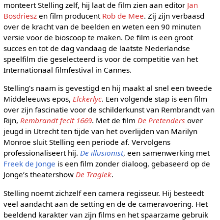
monteert Stelling zelf, hij laat de film zien aan editor
Jan
Bosdriesz
en film producent
Rob de Mee
. Zij zijn verbaasd
over de kracht van de beelden en weten een 90 minuten
versie voor de bioscoop te maken. De film is een groot
succes en tot de dag vandaag de laatste Nederlandse
speelfilm die geselecteerd is voor de competitie van het
Internationaal filmfestival in Cannes.
Stelling’s naam is gevestigd en hij maakt al snel een tweede
Middeleeuws epos,
Elckerlyc
. Een volgende stap is een film
over zijn fascinatie voor de schilderkunst van Rembrandt van
Rijn,
Rembrandt fecit 1669
. Met de film
De Pretenders
over
jeugd in Utrecht ten tijde van het overlijden van Marilyn
Monroe sluit Stelling een periode af. Vervolgens
professionaliseert hij.
De illusionist
, een samenwerking met
Freek de Jonge
is een film zonder dialoog, gebaseerd op de
Jonge’s theatershow
De Tragiek
.
Stelling noemt zichzelf een camera regisseur. Hij besteedt
veel aandacht aan de setting en de de cameravoering. Het
beeldend karakter van zijn films en het spaarzame gebruik