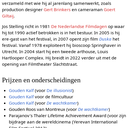
verzameld met wie hij al jarenlang samenwerkt, zoals
production designer
Gert Brinkers
en cameraman
Goert
Giltaij
.
Jos Stelling richt in 1981
De Nederlandse Filmdagen
op waar
hij tot 1990 actief betrokken is in het bestuur. In 2005 is hij
ere-gast van het festival, in 2007 opent zijn film
Duska
het
festival. Vanaf 1978 exploiteert hij bioscoop Springhaver in
Utrecht. In 2004 start hij een tweede arthouse, Louis
Hartlooper Complex. Hij breidt in 2022 verder uit met de
opening van Filmtheater Slachtstraat.
Prijzen en onderscheidingen
Gouden Kalf
(voor
De illusionist
)
Gouden Kalf
voor de filmcultuur
Gouden Kalf
(voor
De wachtkamer
)
Gouden Roos van Montreux (voor
De wachtkamer
)
Parajanov's Thaler Lifetime Achievement Award (voor zijn
bijdrage aan de wereldcinema (Yerevan International
Film Festival 2013)