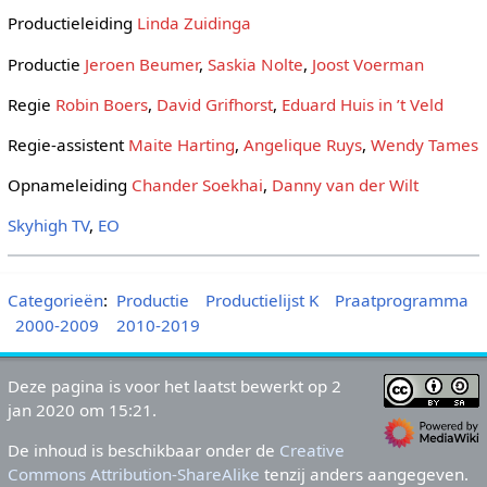
Productieleiding
Linda Zuidinga
Productie
Jeroen Beumer
,
Saskia Nolte
,
Joost Voerman
Regie
Robin Boers
,
David Grifhorst
,
Eduard Huis in ’t Veld
Regie-assistent
Maite Harting
,
Angelique Ruys
,
Wendy Tames
Opnameleiding
Chander Soekhai
,
Danny van der Wilt
Skyhigh TV
,
EO
Categorieën
:
Productie
Productielijst K
Praatprogramma
2000-2009
2010-2019
Deze pagina is voor het laatst bewerkt op 2
jan 2020 om 15:21.
De inhoud is beschikbaar onder de
Creative
Commons Attribution-ShareAlike
tenzij anders aangegeven.